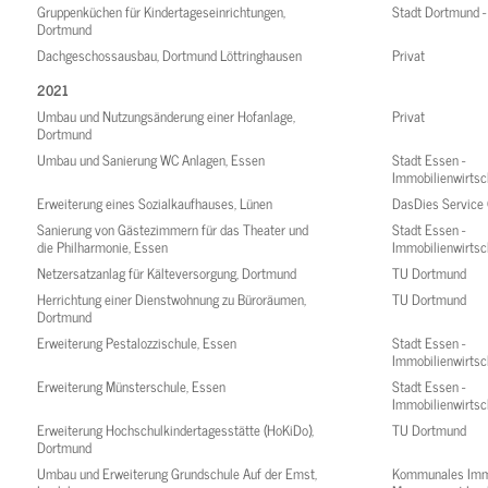
Gruppenküchen für Kindertageseinrichtungen,
Stadt Dortmund 
Dortmund
Dachgeschossausbau, Dortmund Löttringhausen
Privat
2021
Umbau und Nutzungsänderung einer Hofanlage,
Privat
Dortmund
Umbau und Sanierung WC Anlagen, Essen
Stadt Essen -
Immobilienwirtsc
Erweiterung eines Sozialkaufhauses, Lünen
DasDies Servic
Sanierung von Gästezimmern für das Theater und
Stadt Essen -
die Philharmonie, Essen
Immobilienwirtsc
Netzersatzanlag für Kälteversorgung, Dortmund
TU Dortmund
Herrichtung einer Dienstwohnung zu Büroräumen,
TU Dortmund
Dortmund
Erweiterung Pestalozzischule, Essen
Stadt Essen -
Immobilienwirtsc
Erweiterung Münsterschule, Essen
Stadt Essen -
Immobilienwirtsc
Erweiterung Hochschulkindertagesstätte (HoKiDo),
TU Dortmund
Dortmund
Umbau und Erweiterung Grundschule Auf der Emst,
Kommunales Imm