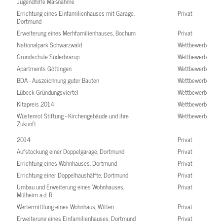
Jugendhilfe Maßnahme
Errichtung eines Einfamilienhauses mit Garage,
Privat
Dortmund
Erweiterung eines Merhfamilienhauses, Bochum
Privat
Nationalpark Schwarzwald
Wettbewerb
Grundschule Süderbrarup
Wettbewerb
Apartments Göttingen
Wettbewerb
BDA - Auszeichnung guter Bauten
Wettbewerb
Lübeck Gründungsviertel
Wettbewerb
Kitapreis 2014
Wettbewerb
Wüstenrot Stiftung - Kirchengebäude und ihre
Wettbewerb
Zukunft
2014
Privat
Aufstockung einer Doppelgarage, Dortmund
Privat
Errichtung eines Wohnhauses, Dortmund
Privat
Errichtung einer Doppelhaushälfte, Dortmund
Privat
Umbau und Erweiterung eines Wohnhauses,
Privat
Mülheim a.d. R.
Wertermittlung eines Wohnhaus, Witten
Privat
Erweiterung eines Einfamilienhauses, Dortmund
Privat