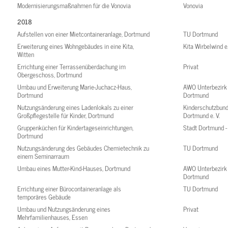
Modernisierungsmaßnahmen für die Vonovia
Vonovia
2018
Aufstellen von einer Mietcontaineranlage, Dortmund
TU Dortmund
Erweiterung eines Wohngebäudes in eine Kita,
Kita Wirbelwind e.
Witten
Errichtung einer Terrassenüberdachung im
Privat
Obergeschoss, Dortmund
Umbau und Erweiterung Marie-Juchacz-Haus,
AWO Unterbezirk
Dortmund
Dortmund
Nutzungsänderung eines Ladenlokals zu einer
Kinderschutzbun
Großpflegestelle für Kinder, Dortmund
Dortmund e. V.
Gruppenküchen für Kindertageseinrichtungen,
Stadt Dortmund 
Dortmund
Nutzungsänderung des Gebäudes Chemietechnik zu
TU Dortmund
einem Seminarraum
Umbau eines Mutter-Kind-Hauses, Dortmund
AWO Unterbezirk
Dortmund
Errichtung einer Bürocontaineranlage als
TU Dortmund
temporäres Gebäude
Umbau und Nutzungsänderung eines
Privat
Mehrfamilienhauses, Essen