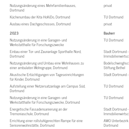
Nutzungsänderung eines Mehrfamilienhauses,
privat
Dortmund
Küchenumbau der Kita HoKiDo, Dortmund
TU Dortmund
Ausbau eines Dachgeschosses, Dortmund
privat
2023
Bauherr
Nutzungsänderung in eine Garagen- und
TU Dortmund
Werkstatthalle für Forschungszwecke
Einbau einer Tor- und Zaunanlage Sporthalle Nord,
Stadt Dortmund -
Dortmund
Immobilienwirtsc
Nutzungsänderung und Umbau eine Wohnhauses zu
Bodelschwinghsc
einer ambulaten Wohngruppe, Dortmund
Stiftung Bethel
Akustische Ertüchtigungen von Tageseinrichtungen
Stadt Dortmund 
für Kinder, Dortmund
Aufstellung einer Netzersatzanlage am Campus Süd,
TU Dortmund
Dortmund
Nutzungsänderung in eine Garagen- und
TU Dortmund
Werkstatthalle für Forschungszwecke, Dortmund
Energetische Fassadensanierung an der
Stadt Dortmund -
Tremoniaschule, Dortmund
Immobilienwirtsc
Errichtung einer rollstuhlgerechten Rampe für eine
AWO Unterbezirk
Seniorenwohnstätte, Dortmund
Dortmund