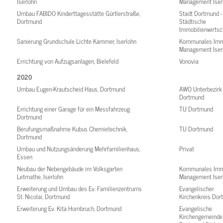
Iserlohn
Management Iser
Umbau FABIDO Kinderttagesstätte Gürtlerstraße,
Stadt Dortmund -
Dortmund
Städtische
Immobilienwirtsc
Sanierung Grundschule Lichte Kammer, Iserlohn
Kommunales Imm
Management Iser
Errichtung von Aufzugsanlagen, Bielefeld
Vonovia
2020
Umbau Eugen-Krautscheid Haus, Dortmund
AWO Unterbezirk
Dortmund
Errichtung einer Garage für ein Messfahrzeug
TU Dortmund
Dortmund
Berufungsmaßnahme Kubus Chemietechnik,
TU Dortmund
Dortmund
Umbau und Nutzungsänderung Mehrfamilienhaus,
Privat
Essen
Neubau der Nebengebäude im Volksgarten
Kommunales Imm
Letmathe, Iserlohn
Management Iser
Erweiterung und Umbau des Ev. Familienzentrums
Evangelischer
St. Nicolai, Dortmund
Kirchenkreis Do
Erweiterung Ev. Kita Hombruch, Dortmund
Evangelische
Kirchengemeinde