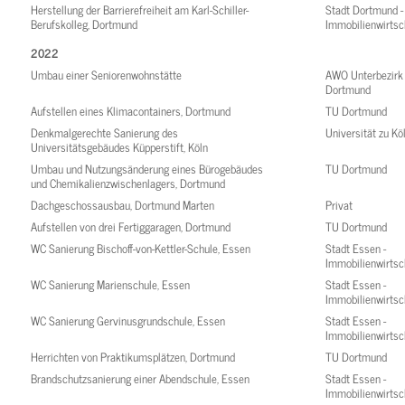
Herstellung der Barrierefreiheit am Karl-Schiller-
Stadt Dortmund -
Berufskolleg, Dortmund
Immobilienwirtsc
2022
Umbau einer Seniorenwohnstätte
AWO Unterbezirk
Dortmund
Aufstellen eines Klimacontainers, Dortmund
TU Dortmund
Denkmalgerechte Sanierung des
Universität zu Kö
Universitätsgebäudes Küpperstift, Köln
Umbau und Nutzungsänderung eines Bürogebäudes
TU Dortmund
und Chemikalienzwischenlagers, Dortmund
Dachgeschossausbau, Dortmund Marten
Privat
Aufstellen von drei Fertiggaragen, Dortmund
TU Dortmund
WC Sanierung Bischoff-von-Kettler-Schule, Essen
Stadt Essen -
Immobilienwirtsc
WC Sanierung Marienschule, Essen
Stadt Essen -
Immobilienwirtsc
WC Sanierung Gervinusgrundschule, Essen
Stadt Essen -
Immobilienwirtsc
Herrichten von Praktikumsplätzen, Dortmund
TU Dortmund
Brandschutzsanierung einer Abendschule, Essen
Stadt Essen -
Immobilienwirtsc