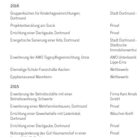
2016
Gruppenküchen für Kindertageseinrichtungen,
Stadt Dortmund 
Dortmund
Projektentwicklung am Surck
Privat
Errichtung einer Dachgaube, Dortmund
Privat
Energetische Sanierung einer Kita, Dortmund
Stadt Dortmund -
Städtische
Immobilienwirtsc
Erweiterung der AWO Tagespflegeeinrichtung, Unna
AWO Unterbezirk 
Lippe-Ems
Ehemalige Schule Franzstraße Aachen
Wettbewerb
Epiphaniasareal Mannheim
Wettbewerb
2015
Erweiterung der Betriebsstätte mit einer
Firma Kani Amat
Betriebswohnung, Schwerte
GmbH
Erweiterung eines Mehrfamilienhauses, Dortmund
Privat
Errichtung einer Gewerbehalle mit Ladenlokal,
Wäschrei Kreft
Dortmund
Errichtung einer Dachgaube, Dortmund
Privat
Nutzungsänderung des Gut Haumannshof in einer
Privat