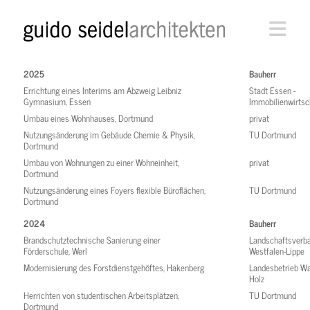
Nav
2025
Bauherr
Errichtung eines Interims am Abzweig Leibniz
Stadt Essen -
Gymnasium, Essen
Immobilienwirtsc
Umbau eines Wohnhauses, Dortmund
privat
Nutzungsänderung im Gebäude Chemie & Physik,
TU Dortmund
Dortmund
Umbau von Wohnungen zu einer Wohneinheit,
privat
Dortmund
Nutzungsänderung eines Foyers flexible Büroflächen,
TU Dortmund
Dortmund
2024
Bauherr
Brandschutztechnische Sanierung einer
Landschaftsverb
Förderschule, Werl
Westfalen-Lippe
Modernisierung des Forstdienstgehöftes, Hakenberg
Landesbetrieb W
Holz
Herrichten von studentischen Arbeitsplätzen,
TU Dortmund
Dortmund