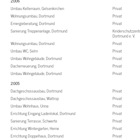
2006
Umbau Kellerraum, Gelsenkirchen
Privat
Wohnungsumbau, Dortmund
Privat
Ernergieberatung, Dortmund
Privat
Sanierung Treppenanlage, Dortmund
Kinderschutzzen
Dortmund e. V.
Wohnungsumbau, Dortmund
Privat
Umbau WC, Selm
Privat
Umbau Wohngebäude, Dortmund
Privat
Dacherneuerung, Dortmund
Privat
Umbau Wohngebäude, Dortmund
Privat
2005
Dachgeschossausbau, Dortmund
Privat
Dachgeschossausbau, Waltrop
Privat
Umbau Wohnhaus, Unna
Privat
Errichtung Eingang Ladenlokal, Dortmund
Privat
Sanierung Terrasse, Schwerte
Privat
Errichtung Wintergarten, Herne
Privat
Errichtung Doppelhaus, Dortmund
Privat