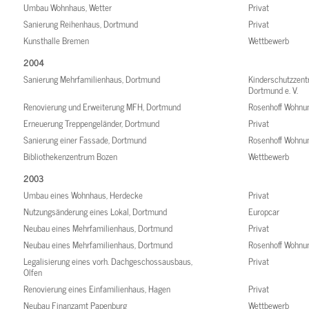
Umbau Wohnhaus, Wetter
Privat
Sanierung Reihenhaus, Dortmund
Privat
Kunsthalle Bremen
Wettbewerb
2004
Sanierung Mehrfamilienhaus, Dortmund
Kinderschutzzen
Dortmund e. V.
Renovierung und Erweiterung MFH, Dortmund
Rosenhoff Wohnu
Erneuerung Treppengeländer, Dortmund
Privat
Sanierung einer Fassade, Dortmund
Rosenhoff Wohnu
Bibliothekenzentrum Bozen
Wettbewerb
2003
Umbau eines Wohnhaus, Herdecke
Privat
Nutzungsänderung eines Lokal, Dortmund
Europcar
Neubau eines Mehrfamilienhaus, Dortmund
Privat
Neubau eines Mehrfamilienhaus, Dortmund
Rosenhoff Wohnu
Legalisierung eines vorh. Dachgeschossausbaus,
Privat
Olfen
Renovierung eines Einfamilienhaus, Hagen
Privat
Neubau Finanzamt Papenburg
Wettbewerb