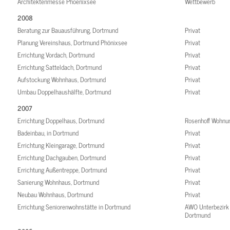
Architektenmesse Phoenixsee
Wettbewerb
2008
Beratung zur Bauausführung, Dortmund
Privat
Planung Vereinshaus, Dortmund Phönixsee
Privat
Errichtung Vordach, Dortmund
Privat
Errichtung Satteldach, Dortmund
Privat
Aufstockung Wohnhaus, Dortmund
Privat
Umbau Doppelhaushälfte, Dortmund
Privat
2007
Errichtung Doppelhaus, Dortmund
Rosenhoff Wohnu
Badeinbau, in Dortmund
Privat
Errichtung Kleingarage, Dortmund
Privat
Errichtung Dachgauben, Dortmund
Privat
Errichtung Außentreppe, Dortmund
Privat
Sanierung Wohnhaus, Dortmund
Privat
Neubau Wohnhaus, Dortmund
Privat
Errichtung Seniorenwohnstätte in Dortmund
AWO Unterbezirk
Dortmund