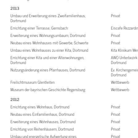
2013
Umbau und Erweiterung eines Zweifamilienhaus,
Privat
Dortmund
Errichtung einer Terrasse, Gernsbach
Eiscafe Rezzard
Erweiterung eines Wohnungsumbaum, Dortmund
Privat
Neubau eines Wohnhauses mit Gewerbe, Schwerte
Privat
Umbau eines Wohnhauses zu einer Kita, Dortmund
Kita Klinikum We
Errichtung einer Kita und einer Altenwohnungen,
AWO Unterbezirk
Dortmund
Dortmund
Nutzungsänderung eines Pfarrhauses, Dortmund
Ev. Kirchengemei
Dortmund
Freilichtmuseum Glentleiten
Wettbewerb
Museum der bayrischen Geschichte Regensburg
Wettbewerb
2012
Errichtung eines Wohnhaus, Dortmund
Privat
Neubau eines Einfamilienhaus, Dortmund
Privat
Erweiterung eines Wohnhauses, Dortmund
Privat
Errichtung von Reihenhäusern, Dortmund
Privat
Umbau und energetische Aufwertung eines
Privat