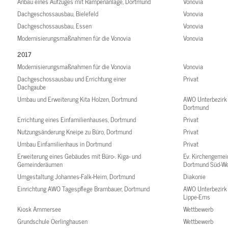
Anbau eines Aufzuges mit Rampenanlage, Dortmund
Vonovia
Dachgeschossausbau, Bielefeld
Vonovia
Dachgeschossausbau, Essen
Vonovia
Modernisierungsmaßnahmen für die Vonovia
Vonovia
2017
Modernisierungsmaßnahmen für die Vonovia
Vonovia
Dachgeschossausbau und Errichtung einer
Privat
Dachgaube
Umbau und Erweiterung Kita Holzen, Dortmund
AWO Unterbezirk
Dortmund
Errichtung eines Einfamilienhauses, Dortmund
Privat
Nutzungsänderung Kneipe zu Büro, Dortmund
Privat
Umbau Einfamilienhaus in Dortmund
Privat
Erweiterung eines Gebäudes mit Büro-. Kiga- und
Ev. Kirchengemei
Gemeinderäumen
Dortmund Süd-W
Umgestaltung Johannes-Falk-Heim, Dortmund
Diakonie
Einrichtung AWO Tagespflege Brambauer, Dortmund
AWO Unterbezirk 
Lippe-Ems
Kiosk Ammersee
Wettbewerb
Grundschule Oerlinghausen
Wettbewerb